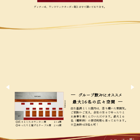
ディナーは、ワンドリンクオーダー制とさせて頂いております。
―
グループ飲みに
オススメ
―
最大16名の広々空間
白を基調とした店内は、落ち着いた雰囲気
ご家族やご友人、会社の方々でゆったりと
お食事を楽しんでいただけます。最大１６
名（着席時）の貸切利用も承っております
◎広々としたカウンター席 1×4席
※立食時は30名も可！
◎ゆったりと寛げるテーブル席 2×6席