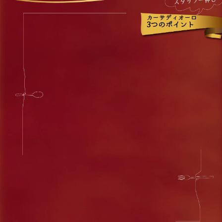
カーサディオーロ
3
つのポイント
ボトルワインが
リーズナブルな価格！
厳選したイタリアンワインをご用意しています。
本格イタリアンと
ワインのマリアージ
ュ
清潔感のある
オシャレ空間